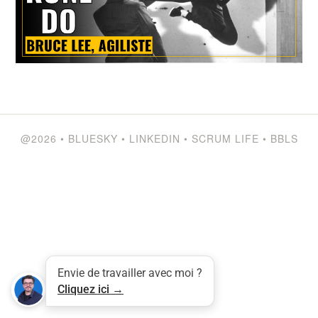
@2026
•
BLUESKY
•
LINKEDIN
•
SCRUM LIFE
•
BBLS
Tweet
LinkedIn
Share this selection
Envie de travailler avec moi ?
Cliquez ici →