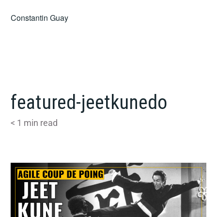
Skip
Constantin Guay
to
content
featured-jeetkunedo
< 1
min read