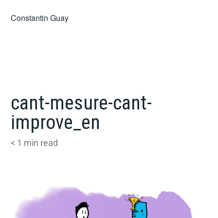
Skip
Constantin Guay
to
content
cant-mesure-cant-
improve_en
< 1
min read