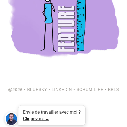
@2026
•
BLUESKY
•
LINKEDIN
•
SCRUM LIFE
•
BBLS
Envie de travailler avec moi ?
Cliquez ici →