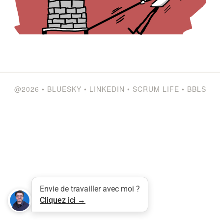
@2026
•
BLUESKY
•
LINKEDIN
•
SCRUM LIFE
•
BBLS
Tweet
LinkedIn
Share this selection
Envie de travailler avec moi ?
Cliquez ici →