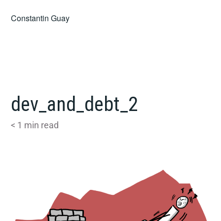
Skip
Constantin Guay
to
content
dev_and_debt_2
< 1
min read