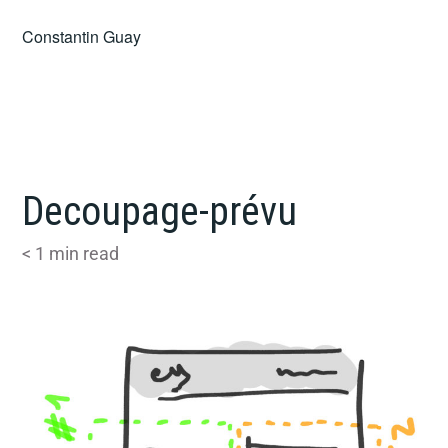
Skip
Constantin Guay
to
content
Decoupage-prévu
< 1
min read