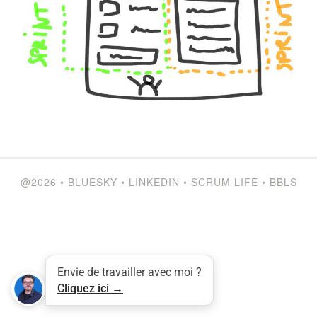
@2026
•
BLUESKY
•
LINKEDIN
•
SCRUM LIFE
•
BBLS
Envie de travailler avec moi ?
Cliquez ici →
Tweet
LinkedIn
Share this selection