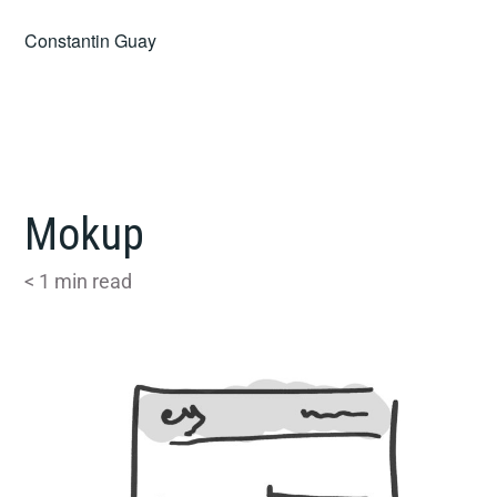
Skip
Constantin Guay
to
content
Mokup
< 1
min read