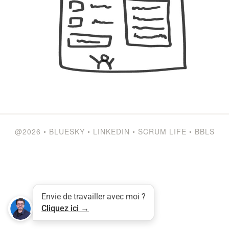
@2026
•
BLUESKY
•
LINKEDIN
•
SCRUM LIFE
•
BBLS
Envie de travailler avec moi ?
Cliquez ici →
Tweet
LinkedIn
Share this selection