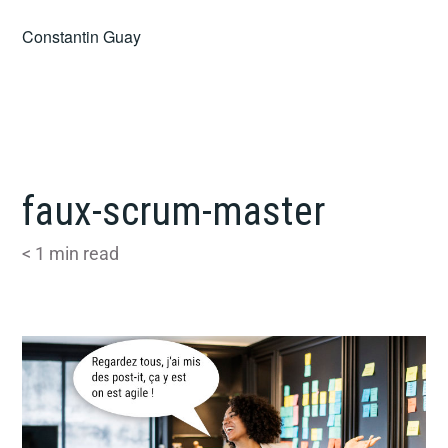
Skip
Constantin Guay
to
content
faux-scrum-master
< 1
min read