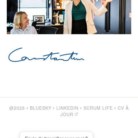
@2026
•
BLUESKY
•
LINKEDIN
•
SCRUM LIFE
•
CV À
JOUR