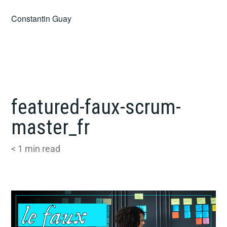
Skip
Constantin Guay
to
content
featured-faux-scrum-
master_fr
< 1
min read