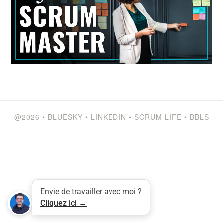
@2026
•
BLUESKY
•
LINKEDIN
•
SCRUM LIFE
•
BBLS
Envie de travailler avec moi ?
Tweet
LinkedIn
Share this selection
Cliquez ici →