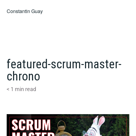
Skip
Constantin Guay
to
content
featured-scrum-master-
chrono
< 1
min read