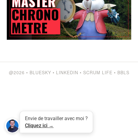
@2026
•
BLUESKY
•
LINKEDIN
•
SCRUM LIFE
•
BBLS
Envie de travailler avec moi ?
Tweet
LinkedIn
Share this selection
Cliquez ici →