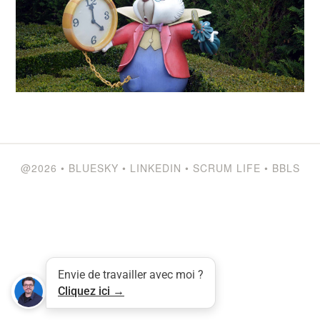
@2026
•
BLUESKY
•
LINKEDIN
•
SCRUM LIFE
•
BBLS
Envie de travailler avec moi ?
Tweet
LinkedIn
Share this selection
Cliquez ici →