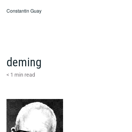
Skip
Constantin Guay
to
content
deming
< 1
min read