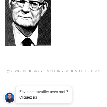
@2026
•
BLUESKY
•
LINKEDIN
•
SCRUM LIFE
•
BBLS
Envie de travailler avec moi ?
Cliquez ici →