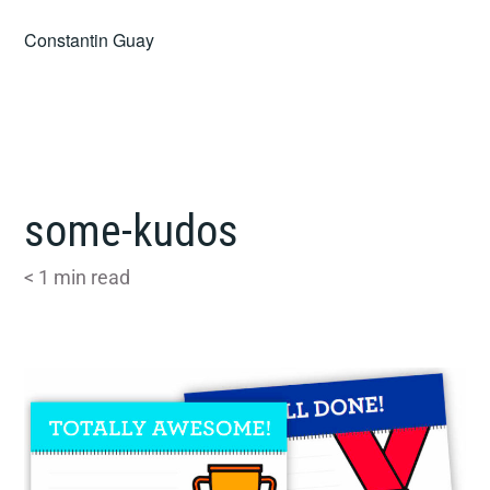
Skip
Constantin Guay
to
content
some-kudos
< 1
min read