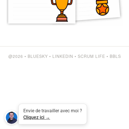
@2026
•
BLUESKY
•
LINKEDIN
•
SCRUM LIFE
•
BBLS
Tweet
LinkedIn
Share this selection
Envie de travailler avec moi ?
Cliquez ici →