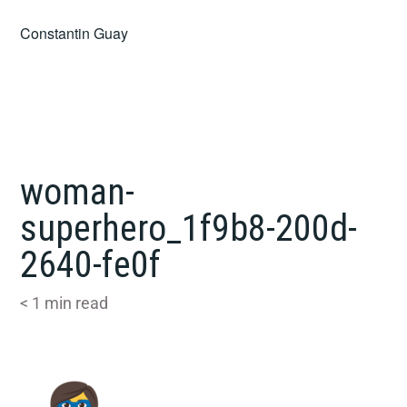
Skip
Constantin Guay
to
content
woman-
superhero_1f9b8-200d-
2640-fe0f
< 1
min read