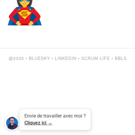
@2026
•
BLUESKY
•
LINKEDIN
•
SCRUM LIFE
•
BBLS
Tweet
LinkedIn
Share this selection
Envie de travailler avec moi ?
Cliquez ici →