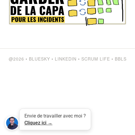
@2026
•
BLUESKY
•
LINKEDIN
•
SCRUM LIFE
•
BBLS
Tweet
LinkedIn
Share this selection
Envie de travailler avec moi ?
Cliquez ici →