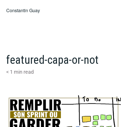
Skip
Constantin Guay
to
content
featured-capa-or-not
< 1
min read