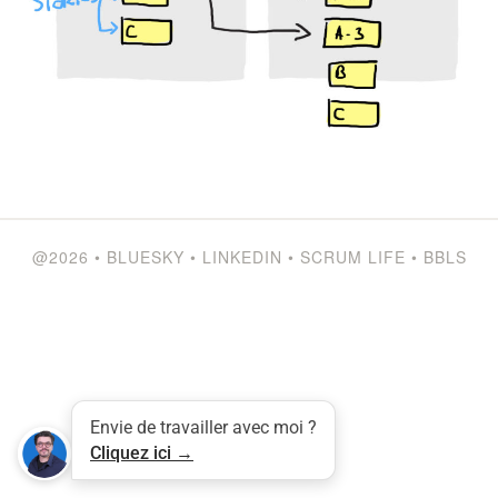
@2026
•
BLUESKY
•
LINKEDIN
•
SCRUM LIFE
•
BBLS
Envie de travailler avec moi ?
Tweet
LinkedIn
Share this selection
Cliquez ici →