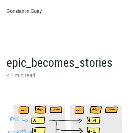
Skip
Constantin Guay
to
content
epic_becomes_stories
< 1
min read