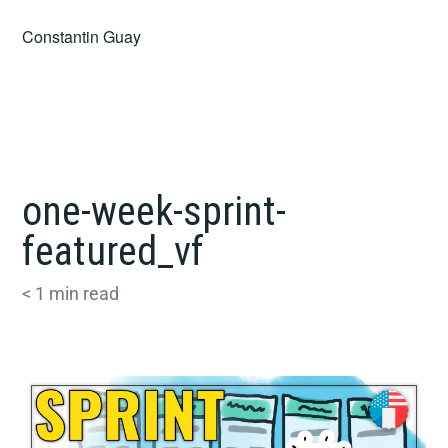
Skip
Constantin Guay
to
content
one-week-sprint-
featured_vf
< 1
min read