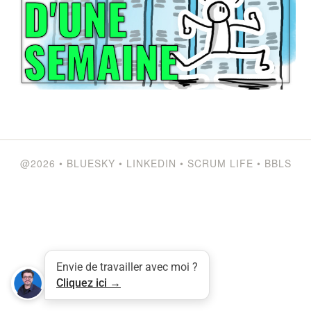
@2026
•
BLUESKY
•
LINKEDIN
•
SCRUM LIFE
•
BBLS
Envie de travailler avec moi ?
Tweet
LinkedIn
Share this selection
Cliquez ici →