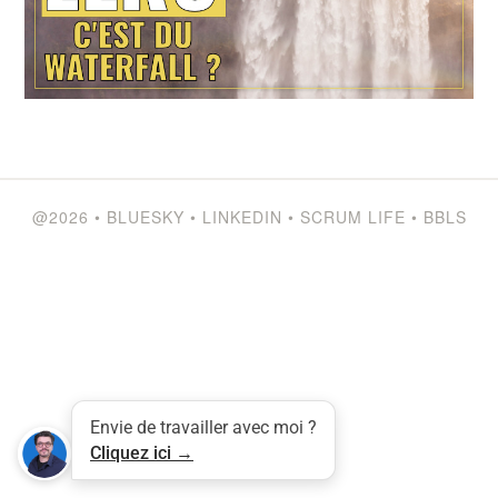
@2026
•
BLUESKY
•
LINKEDIN
•
SCRUM LIFE
•
BBLS
Tweet
LinkedIn
Share this selection
Envie de travailler avec moi ?
Cliquez ici →