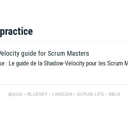
practice
elocity guide for Scrum Masters
se : Le guide de la Shadow-Velocity pour les Scrum 
@2026
•
BLUESKY
•
LINKEDIN
•
SCRUM LIFE
•
BBLS