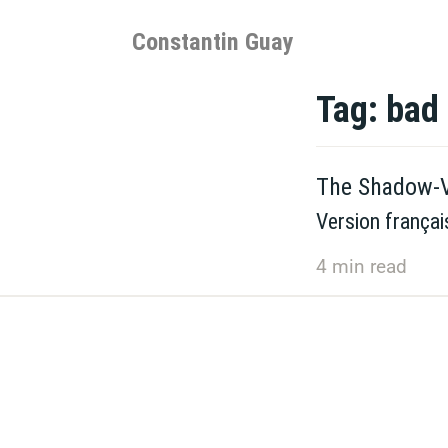
Skip
to
Constantin Guay
content
Tag:
bad 
The Shadow-V
Version françai
4
min read