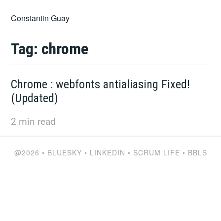
Skip
Constantin Guay
to
content
Tag:
chrome
Chrome : webfonts antialiasing Fixed!
(Updated)
2
min read
@2026
•
BLUESKY
•
LINKEDIN
•
SCRUM LIFE
•
BBLS