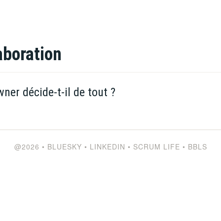
aboration
ner décide-t-il de tout ?
@2026
•
BLUESKY
•
LINKEDIN
•
SCRUM LIFE
•
BBLS