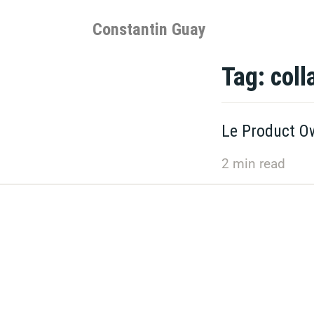
Skip
to
Constantin Guay
content
Tag:
coll
Le Product Ow
2
min read