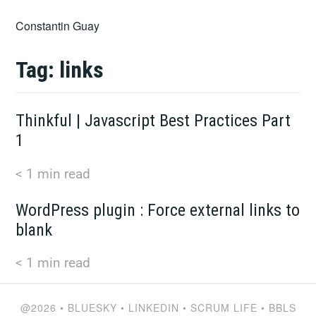
Skip
Constantin Guay
to
content
Tag:
links
Thinkful | Javascript Best Practices Part
1
< 1
min read
WordPress plugin : Force external links to
blank
< 1
min read
@2026
•
BLUESKY
•
LINKEDIN
•
SCRUM LIFE
•
BBLS