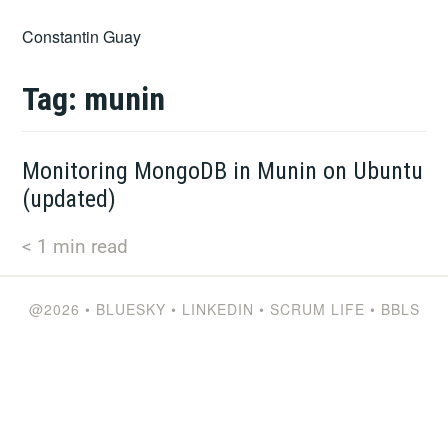
Skip
Constantin Guay
to
content
Tag:
munin
Monitoring MongoDB in Munin on Ubuntu
(updated)
< 1
min read
@2026
•
BLUESKY
•
LINKEDIN
•
SCRUM LIFE
•
BBLS