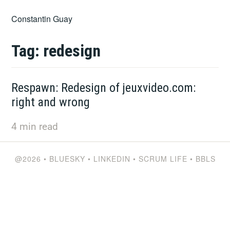
Skip
Constantin Guay
to
content
Tag:
redesign
Respawn: Redesign of jeuxvideo.com:
right and wrong
4
min read
@2026
•
BLUESKY
•
LINKEDIN
•
SCRUM LIFE
•
BBLS