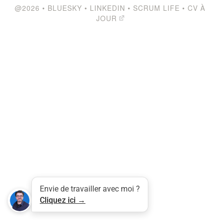
@2026
•
BLUESKY
•
LINKEDIN
•
SCRUM LIFE
•
CV À
JOUR
Tweet
LinkedIn
Share this selection
Envie de travailler avec moi ?
Cliquez ici →