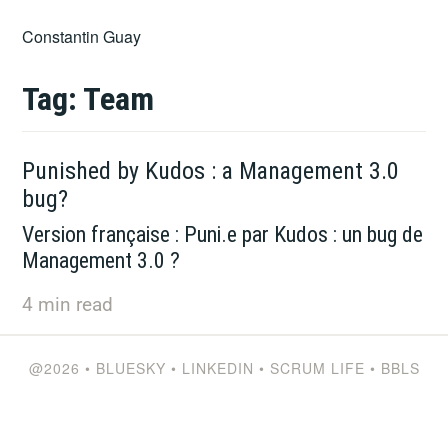
Skip
Constantin Guay
to
content
Tag:
Team
Punished by Kudos : a Management 3.0
bug?
Version française : Puni.e par Kudos : un bug de
Management 3.0 ?
4
min read
@2026
•
BLUESKY
•
LINKEDIN
•
SCRUM LIFE
•
BBLS