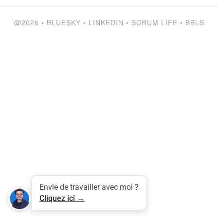
@2026
•
BLUESKY
•
LINKEDIN
•
SCRUM LIFE
•
BBLS
Tweet
LinkedIn
Share this selection
Envie de travailler avec moi ?
Cliquez ici →