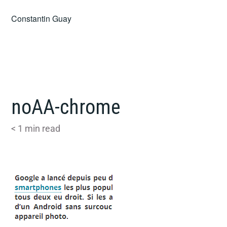
Skip
Constantin Guay
to
content
noAA-chrome
< 1
min read