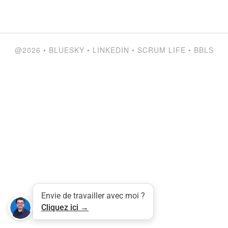
@2026
•
BLUESKY
•
LINKEDIN
•
SCRUM LIFE
•
BBLS
Tweet
LinkedIn
Share this selection
Envie de travailler avec moi ?
Cliquez ici →