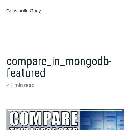
Skip
Constantin Guay
to
content
compare_in_mongodb-
featured
< 1
min read