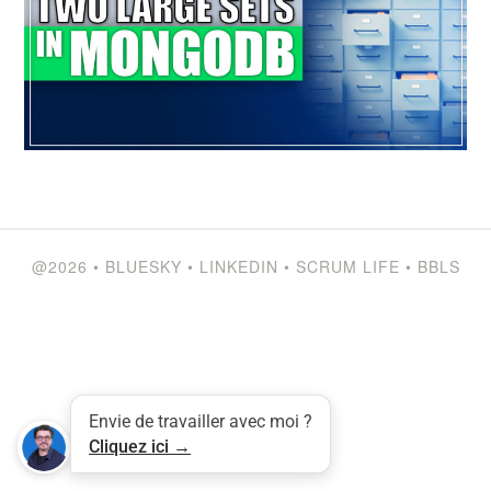
@2026
•
BLUESKY
•
LINKEDIN
•
SCRUM LIFE
•
BBLS
Envie de travailler avec moi ?
Cliquez ici →
Tweet
LinkedIn
Share this selection