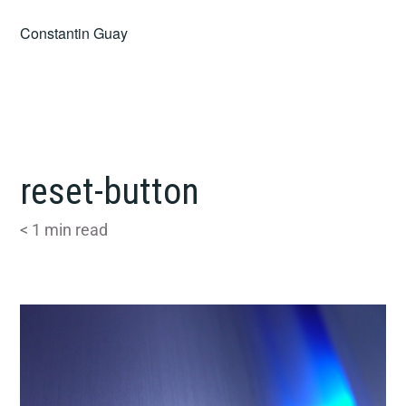
Skip
Constantin Guay
to
content
reset-button
< 1
min read