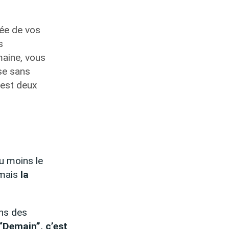
rée de vos
s
aine, vous
se sans
’est deux
au moins le
mais
la
ns des
“Demain”, c’est