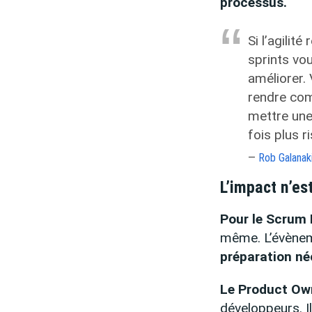
processus.
Si l’agilit
sprints vo
améliorer.
rendre com
mettre une 
fois plus r
Rob Galanak
L’impact n’es
Pour le Scrum
même. L’évènem
préparation néc
Le Product Ow
développeurs. I