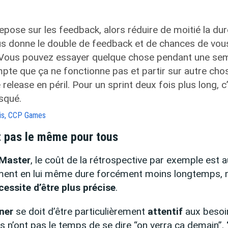
é repose sur les feedback, alors réduire de moitié la du
us donne le double de feedback et de chances de vou
 Vous pouvez essayer quelque chose pendant une sem
pte que ça ne fonctionne pas et partir sur autre cho
release en péril. Pour un sprint deux fois plus long, c
isqué.
is, CCP Games
t pas le même pour tous
 Master
, le coût de la rétrospective par exemple est 
ent en lui même dure forcément moins longtemps, 
essite d’être plus précise
.
ner
se doit d’être particulièrement
attentif
aux besoi
ls n’ont pas le temps de se dire “on verra ça demain”.