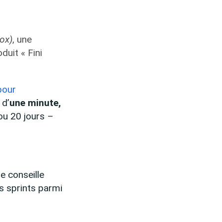
:
ox)
, une
duit « Fini
pour
 d’
une minute,
ou 20 jours –
e conseille
es sprints parmi