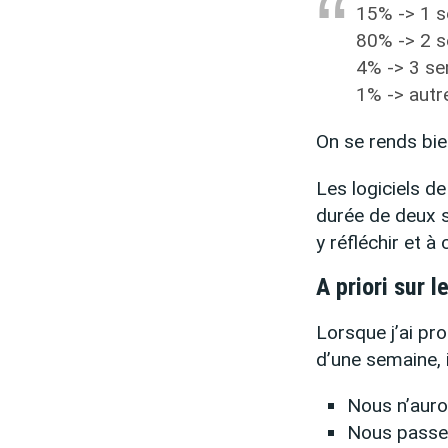
15% -> 1 
80% -> 2 
4% -> 3 s
1% -> autr
On se rends bi
Les logiciels d
durée de deux s
y réfléchir et à
A priori sur 
Lorsque j’ai pr
d’une semaine, i
Nous n’auron
Nous passer