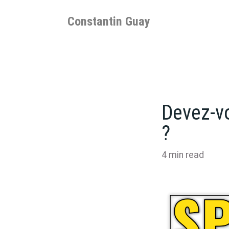
Skip
to
Constantin Guay
content
Devez-v
?
4
min read