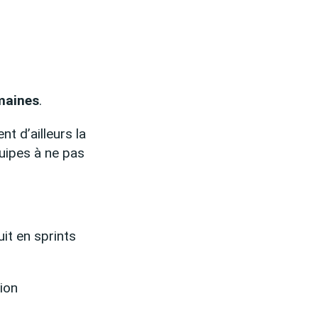
emaines
.
 d’ailleurs la
uipes à ne pas
it en sprints
ion