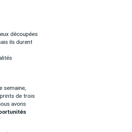
ieux découpées
ais ils durent
lités
ne semaine,
prints de trois
 nous avons
pportunités