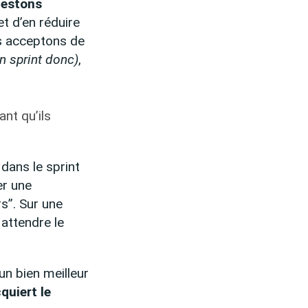
testons
t d’en réduire
us acceptons de
un sprint donc)
,
tant qu’ils
dans le sprint
er une
s”. Sur une
 attendre le
un bien meilleur
cquiert le