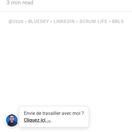
3
min read
@2026
•
BLUESKY
•
LINKEDIN
•
SCRUM LIFE
•
BBLS
Tweet
LinkedIn
Share this selection
Envie de travailler avec moi ?
Cliquez ici →