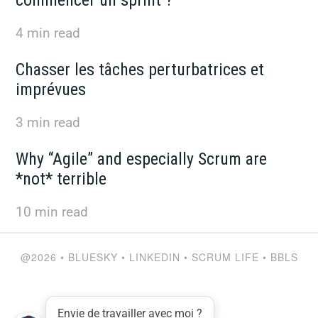
4
min read
Chasser les tâches perturbatrices et
imprévues
3
min read
Why “Agile” and especially Scrum are
*not* terrible
10
min read
@2026
•
BLUESKY
•
LINKEDIN
•
SCRUM LIFE
•
BBLS
Envie de travailler avec moi ?